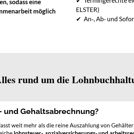
✔
Termingerechte el
en, sodass eine
ELSTER)
ammenarbeit möglich
✔
An‑, Ab‑ und Sofo
lles rund um die Lohnbuchhalt
n- und Gehaltsabrechnung?
sst weit mehr als die reine Auszahlung von Gehälte
reiche
lohnsteuer‑, sozialversicherungs‑ und arbeitsr