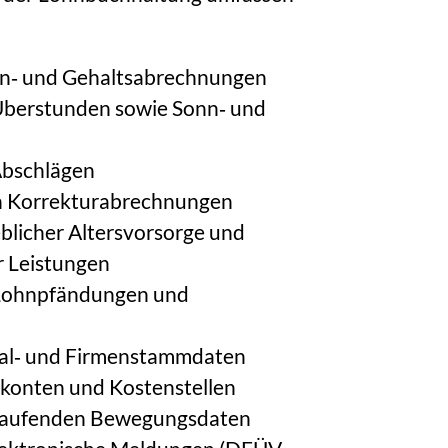
hn‑ und Gehaltsabrechnungen
Ü
berstunden sowie Sonn‑ und
bschl
ä
gen
n Korrekturabrechnungen
licher Altersvorsorge und
 Leistungen
Lohnpf
ä
ndungen und
al‑ und Firmenstammdaten
konten und Kostenstellen
 laufenden Bewegungsdaten