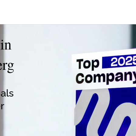
in
erg
als
r