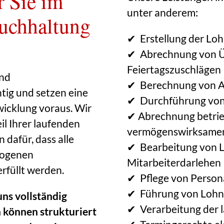
r Sie im
unter anderem:
uchhaltung
✔
Erstellung der Lo
✔
Abrechnung von
Feiertagszuschl
ä
gen
und
✔
Berechnung von A
tig und setzen eine
✔
Durchf
ü
hrung vo
wicklung voraus. Wir
✔
Abrechnung betrieb
l Ihrer laufenden
verm
ö
genswirksamer
 dafür, dass alle
✔
Bearbeitung von 
zogenen
Mitarbeiterdarlehen
rfüllt werden.
✔
Pflege von Person
✔
F
ü
hrung von Lohn
uns vollständig
✔
Verarbeitung der
n können strukturiert