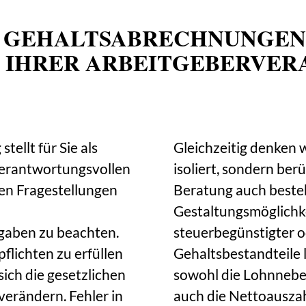
D GEHALTS­ABRECHNUNGEN
L IHRER ARBEITGEBER­VE
ellt für Sie als
Gleichzeitig denken 
verantwortungsvollen
isoliert, sondern be
hen Fragestellungen
Beratung auch beste
Gestaltungsmöglichke
rgaben zu beachten.
steuerbegünstigter o
pflichten zu erfüllen
Gehaltsbestandteile la
ich die gesetzlichen
sowohl die Lohnneben
erändern. Fehler in
auch die Nettoauszahl